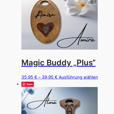
Magic Buddy „Plus“
Preisspanne:
Dieses
35,95
€
–
39,95
€
Ausführung wählen
35,95 €
Produkt
Save
bis
weist
39,95 €
mehrer
Variant
auf.