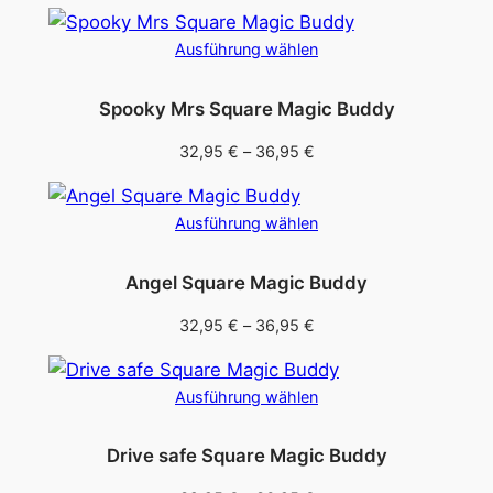
mehrere
Varianten
Ausführung wählen
auf.
Die
Spooky Mrs Square Magic Buddy
Optionen
können
Preisspanne:
32,95
€
–
36,95
€
auf
32,95 €
bis
der
Ausführung wählen
36,95 €
Produktseite
gewählt
Angel Square Magic Buddy
werden
Preisspanne:
32,95
€
–
36,95
€
32,95 €
bis
Ausführung wählen
36,95 €
Drive safe Square Magic Buddy