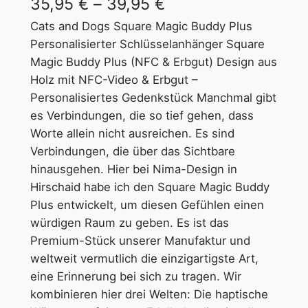
P
35,95
€
–
39,95
€
Cats and Dogs Square Magic Buddy Plus
r
Personalisierter Schlüsselanhänger Square
e
Magic Buddy Plus (NFC & Erbgut) Design aus
i
Holz mit NFC-Video & Erbgut –
Personalisiertes Gedenkstück Manchmal gibt
s
es Verbindungen, die so tief gehen, dass
s
Worte allein nicht ausreichen. Es sind
Verbindungen, die über das Sichtbare
p
hinausgehen. Hier bei Nima-Design in
a
Hirschaid habe ich den Square Magic Buddy
n
Plus entwickelt, um diesen Gefühlen einen
würdigen Raum zu geben. Es ist das
n
Premium-Stück unserer Manufaktur und
e
weltweit vermutlich die einzigartigste Art,
eine Erinnerung bei sich zu tragen. Wir
:
kombinieren hier drei Welten: Die haptische