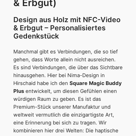
& Erbgut)
a
g
Design aus Holz mit NFC-Video
i
c
& Erbgut – Personalisiertes
B
Gedenkstück
u
d
Manchmal gibt es Verbindungen, die so tief
d
gehen, dass Worte allein nicht ausreichen.
y
Es sind Verbindungen, die über das Sichtbare
P
hinausgehen. Hier bei Nima-Design in
l
Hirschaid habe ich den
Square
Magic Buddy
u
Plus
entwickelt, um diesen Gefühlen einen
s
würdigen Raum zu geben. Es ist das
M
Premium-Stück unserer Manufaktur und
e
weltweit vermutlich die einzigartigste Art,
n
eine Erinnerung bei sich zu tragen. Wir
g
kombinieren hier drei Welten: Die haptische