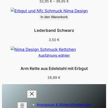
Preisspanne:
32,95
€
–
36,95
€
32,95 €
bis
In den Warenkorb
36,95 €
Lederband Schwarz
3,50
€
Ausführung wählen
Arm Kette aus Edelstahl mit Erbgut
26,99
€
Impressum & Widerrufsbelehrung