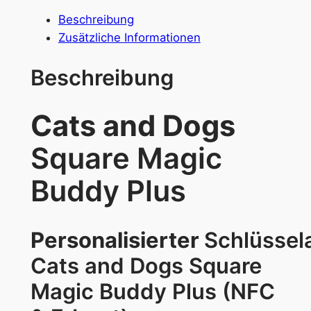
a
Beschreibung
9
t
Zusätzliche Informationen
s
5
a
Beschreibung
n
€
d
Cats and Dogs
D
o
Square Magic
g
s
Buddy Plus
S
q
u
Personalisierter
Schlüssel
a
Cats and Dogs Square
r
e
Magic Buddy Plus (NFC
M