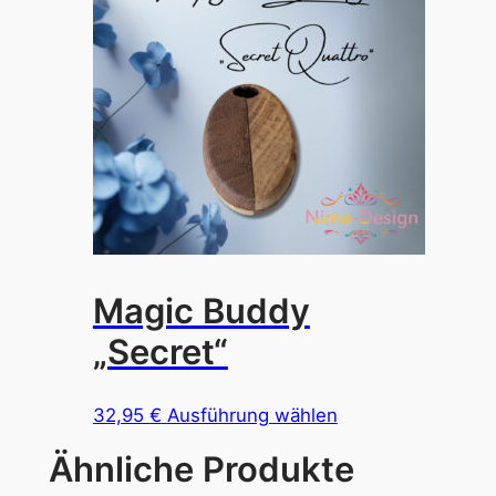
auf.
Die
Optione
können
auf
der
Produkt
gewählt
werden
Magic Buddy
„Secret“
Dieses
32,95
€
Ausführung wählen
Produkt
Ähnliche Produkte
weist