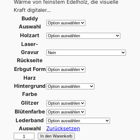
3
Wärme von feinstem Edelholz, die visuelle
Kraft digitaler…
5
Buddy
,
Auswahl
9
Holzart
Laser-
5
Gravur
Rückseite
€
Erbgut Form
Harz
b
Hintergrund
i
Farbe
Glitzer
s
Blütenfarbe
3
Lederband
9
Auswahl
Zurücksetzen
C
In den Warenkorb
,