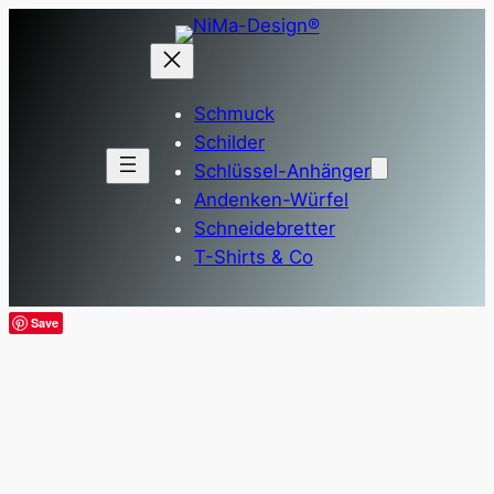
Zum
Inhalt
springen
Schmuck
Schilder
Schlüssel-Anhänger
Andenken-Würfel
Schneidebretter
T-Shirts & Co
Save