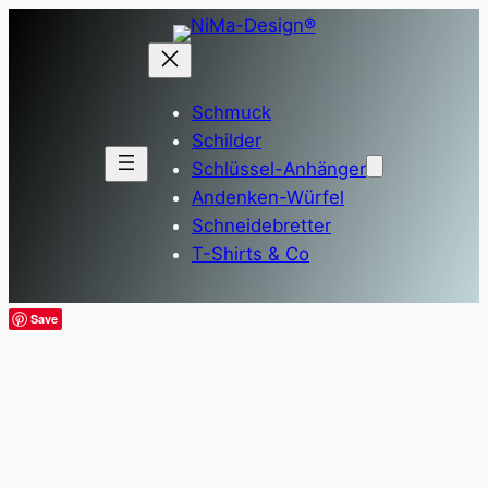
Zum
Inhalt
springen
Schmuck
Schilder
Schlüssel-Anhänger
Andenken-Würfel
Schneidebretter
T-Shirts & Co
Save