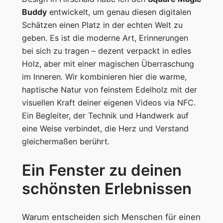
c
Buddy
entwickelt, um genau diesen digitalen
B
Schätzen einen Platz in der echten Welt zu
u
geben. Es ist die moderne Art, Erinnerungen
d
bei sich zu tragen – dezent verpackt in edles
d
Holz, aber mit einer magischen Überraschung
y
im Inneren. Wir kombinieren hier die warme,
M
haptische Natur von feinstem Edelholz mit der
e
visuellen Kraft deiner eigenen Videos via NFC.
n
Ein Begleiter, der Technik und Handwerk auf
g
eine Weise verbindet, die Herz und Verstand
e
gleichermaßen berührt.
Ein Fenster zu deinen
schönsten Erlebnissen
Warum entscheiden sich Menschen für einen