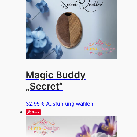
Magic Buddy
„Secret“
Dieses
32,95
€
Ausführung wählen
Produkt
Save
weist
mehrere
Varianten