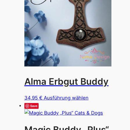
auf.
Die
Optione
können
auf
der
Produkt
gewählt
werden
Alma Erbgut Buddy
Dieses
34,95
€
Ausführung wählen
Produkt
Save
weist
mehrere
Magic Buddy „Plus“
Varianten