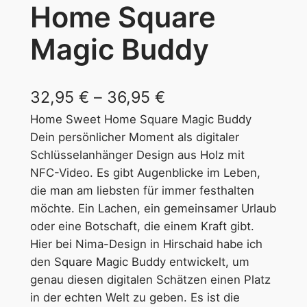
Home Square
Magic Buddy
P
32,95
€
–
36,95
€
Home Sweet Home Square Magic Buddy
r
Dein persönlicher Moment als digitaler
e
Schlüsselanhänger Design aus Holz mit
i
NFC-Video. Es gibt Augenblicke im Leben,
die man am liebsten für immer festhalten
s
möchte. Ein Lachen, ein gemeinsamer Urlaub
s
oder eine Botschaft, die einem Kraft gibt.
Hier bei Nima-Design in Hirschaid habe ich
p
den Square Magic Buddy entwickelt, um
a
genau diesen digitalen Schätzen einen Platz
n
in der echten Welt zu geben. Es ist die