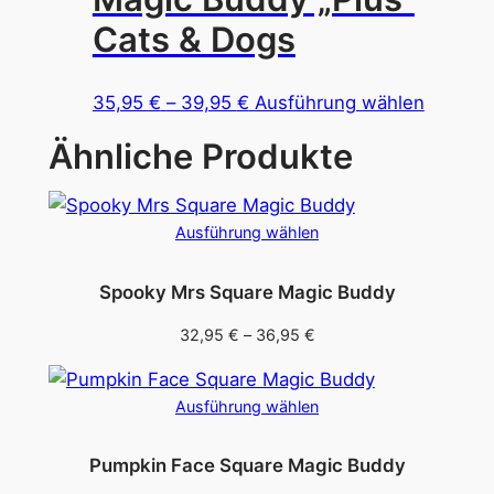
auf.
Cats & Dogs
Die
Optionen
Preisspanne:
Dieses
35,95
€
–
39,95
€
Ausführung wählen
können
35,95 €
Produkt
auf
Ähnliche Produkte
bis
weist
der
39,95 €
mehrer
Produktseite
Variant
gewählt
Ausführung wählen
auf.
werden
Die
Spooky Mrs Square Magic Buddy
Optione
können
Preisspanne:
32,95
€
–
36,95
€
auf
32,95 €
bis
der
Ausführung wählen
36,95 €
Produkt
gewählt
Pumpkin Face Square Magic Buddy
werden