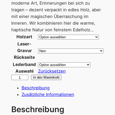
moderne Art, Erinnerungen bei sich zu
n
tragen – dezent verpackt in edles Holz, aber
e
mit einer magischen Überraschung im
Inneren. Wir kombinieren hier die warme,
:
haptische Natur von feinstem Edelholz…
3
Holzart
2
Laser-
Gravur
,
Rückseite
9
Lederband
Auswahl
Zurücksetzen
5
H
In den Warenkorb
o
Beschreibung
m
€
Zusätzliche Informationen
e
b
S
Beschreibung
i
w