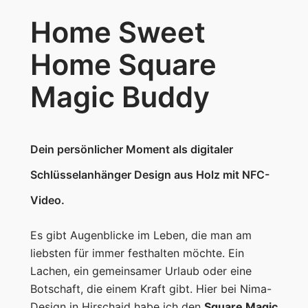
e
s
Home Sweet
e
3
t
Home Square
H
6
o
Magic Buddy
,
m
9
e
S
5
Dein persönlicher Moment als digitaler
q
u
Schlüsselanhänger
Design aus Holz mit NFC-
a
€
Video
.
r
e
Es gibt Augenblicke im Leben, die man am
M
liebsten für immer festhalten möchte. Ein
a
Lachen, ein gemeinsamer Urlaub oder eine
g
Botschaft, die einem Kraft gibt. Hier bei Nima-
i
Design in Hirschaid habe ich den
Square Magic